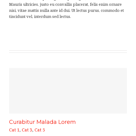
Mauris ultricies, justo eu convallis placerat, felis enim ornare
nisi, vitae mattis nulla ante id dui. Ut lectus purus, commodo et
tincidunt vel, interdum sed lectus.
LEARN MORE
VIEW PROJECT
Curabitur Malada Lorem
Cat 1
,
Cat 3
,
Cat 5