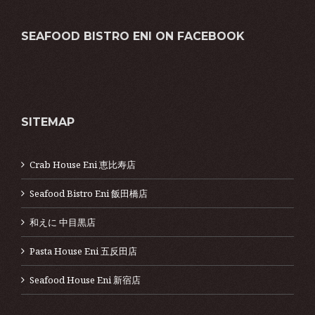
SEAFOOD BISTRO ENI ON FACEBOOK
SITEMAP
Crab House Eni 恵比寿店
Seafood Bistro Eni 飯田橋店
和えに 中目黒店
Pasta House Eni 五反田店
Seafood House Eni 新宿店