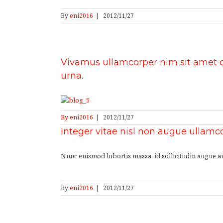
By
eni2016
|
2012/11/27
Vivamus ullamcorper nim sit amet c
urna.
By
eni2016
|
2012/11/27
Integer vitae nisl non augue ullamc
Nunc euismod lobortis massa, id sollicitudin augue auc
By
eni2016
|
2012/11/27