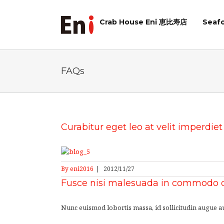
Crab House Eni 恵比寿店
Seaf
FAQs
Curabitur eget leo at velit imperdiet
By
eni2016
|
2012/11/27
Fusce nisi malesuada in commodo qu
Nunc euismod lobortis massa, id sollicitudin augue auc