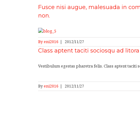
Fusce nisi augue, malesuada in comm
non.
By
eni2016
|
2012/11/27
Class aptent taciti sociosqu ad litor
Vestibulum egestas pharetra felis. Class aptent taciti
By
eni2016
|
2012/11/27