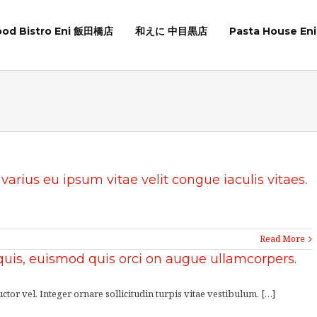
ood Bistro Eni 飯田橋店
和えに 中目黒店
Pasta House E
 varius eu ipsum vitae velit congue iaculis vitaes.
Read More
is, euismod quis orci on augue ullamcorpers.
tor vel. Integer ornare sollicitudin turpis vitae vestibulum. […]