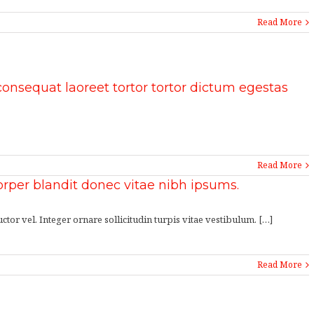
Read More
onsequat laoreet tortor tortor dictum egestas
Read More
orper blandit donec vitae nibh ipsums.
tor vel. Integer ornare sollicitudin turpis vitae vestibulum. […]
Read More